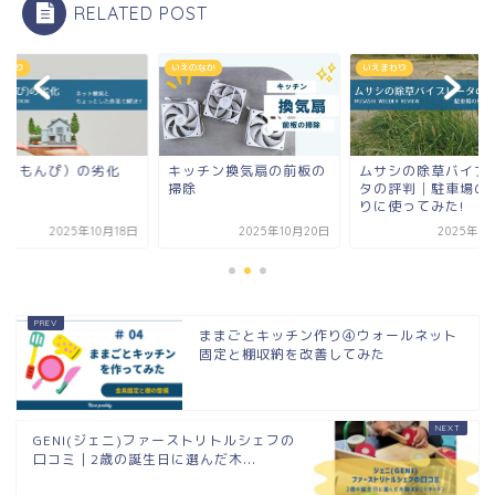
RELATED POST
まわり
いえのなか
いえまわり
扉（もんぴ）の劣化
キッチン換気扇の前板の
ムサシの除草バイブ
掃除
タの評判│駐車場の
りに使ってみた!
2025年10月18日
2025年10月20日
2025年1
ままごとキッチン作り④ウォールネット
固定と棚収納を改善してみた
GENI(ジェニ)ファーストリトルシェフの
口コミ｜2歳の誕生日に選んだ木...