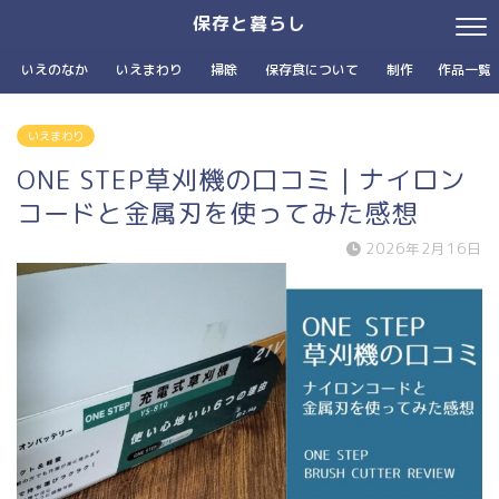
保存と暮らし
いえのなか
いえまわり
掃除
保存食について
制作
作品一覧
いえまわり
ONE STEP草刈機の口コミ｜ナイロン
コードと金属刃を使ってみた感想
2026年2月16日