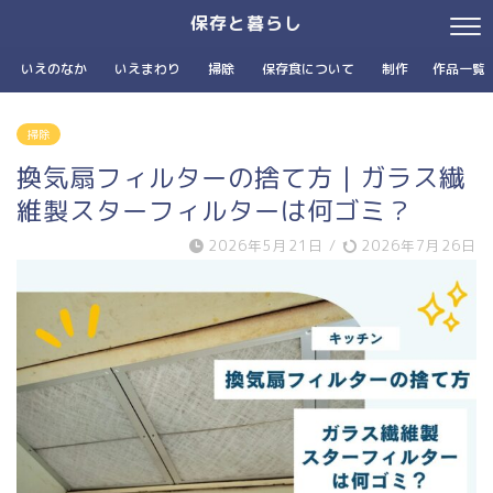
保存と暮らし
いえのなか
いえまわり
掃除
保存食について
制作
作品一覧
掃除
換気扇フィルターの捨て方｜ガラス繊
維製スターフィルターは何ゴミ？
2026年5月21日
/
2026年7月26日