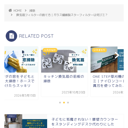
HOME
掃除
換気扇フィルターの捨て方｜ガラス繊維製スターフィルターは何ゴミ？
RELATED POST
のなか
いえまわり
掃除
ッチン換気扇の前板の
ONE STEP草刈機の口コ
ベランダの窓を子ど
除
ミ｜ナイロンコードと金
一緒に大掃除！ホー
属刃を使ってみた...
水をかけたらスッキ
き...
2025年10月20日
2026年2月16日
2026年5
子どもに邪魔されない！腰壁カウンター
をスタンディングデスク代わりにした